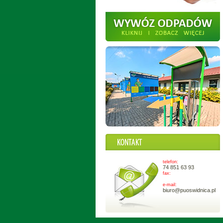
telefon:
74 851 63 93
fax:
e-mail:
biuro@puoswidnica.pl